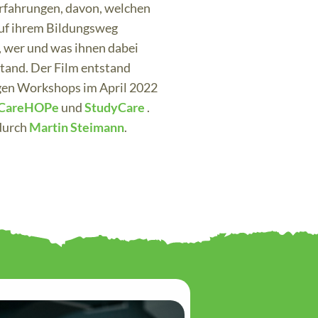
Erfahrungen, davon, welchen
uf ihrem Bildungsweg
, wer und was ihnen dabei
stand. Der Film entstand
gen Workshops im April 2022
CareHOPe
und
StudyCare
.
durch
Martin Steimann
.