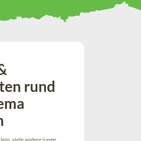
&
ten rund
ema
m
lein, viele andere junge