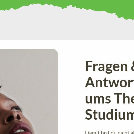
Fragen 
Antwor
ums Th
Studiu
Damit bist du nicht al