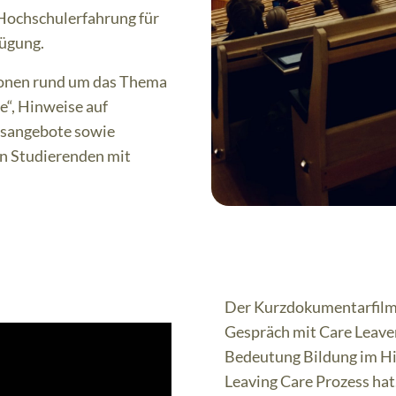
Hochschulerfahrung für
fügung.
tionen rund um das Thema
e“, Hinweise auf
gsangebote sowie
on Studierenden mit
Der Kurzdokumentarfilm 
Gespräch mit Care Leaver
Bedeutung Bildung im Hi
Leaving Care Prozess hat