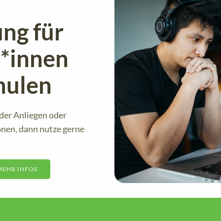
ng für
r*innen
hulen
der Anliegen oder
nen, dann nutze gerne
MEHR INFOS