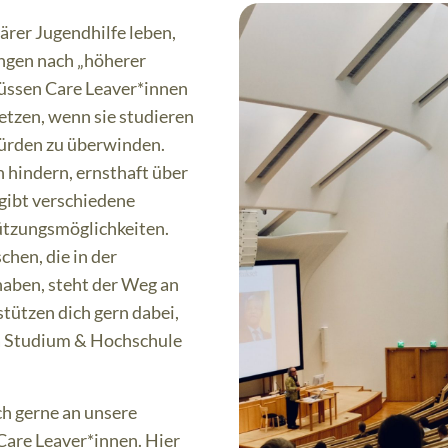
ärer Jugendhilfe leben,
ngen nach „höherer
üssen Care Leaver*innen
setzen, wenn sie studieren
Hürden zu überwinden.
n hindern, ernsthaft über
gibt verschiedene
ützungsmöglichkeiten.
chen, die in der
haben, steht der Weg an
tützen dich gern dabei,
a Studium & Hochschule
ch gerne an unsere
Care Leaver*innen. Hier